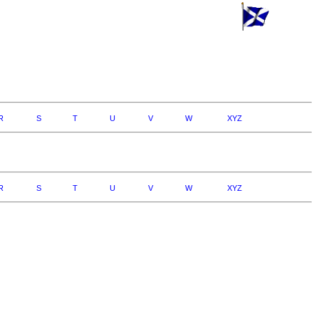
R
S
T
U
V
W
XYZ
R
S
T
U
V
W
XYZ