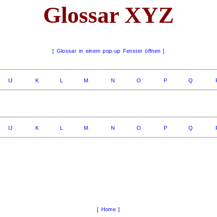
Glossar XYZ
[ Glossar in einem pop-up Fenster öffnen ]
IJ
K
L
M
N
O
P
Q
IJ
K
L
M
N
O
P
Q
[ Home ]