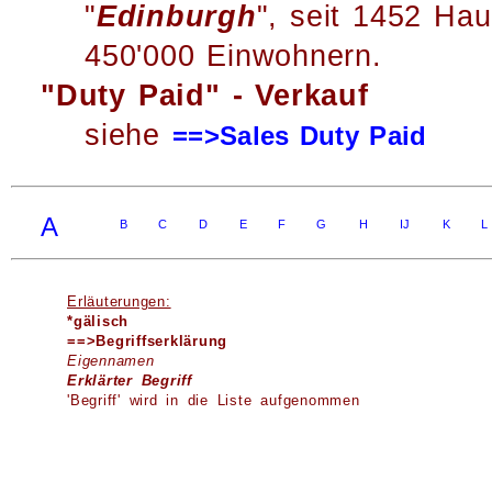
"
Edinburgh
", seit 1452 Hau
450'000 Einwohnern.
"Duty Paid" - Verkauf
siehe
==>Sales Duty Paid
A
B
C
D
E
F
G
H
IJ
K
L
Erläuterungen:
*gälisch
==>Begriffserklärung
Eigennamen
Erklärter Begriff
'Begriff' wird in die Liste aufgenommen