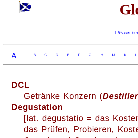
Gl
[ Glossar in 
A
B
C
D
E
F
G
H
IJ
K
L
DCL
Getränke Konzern (
Destill
Degustation
[lat. degustatio = das Koste
das Prüfen, Probieren, Kost