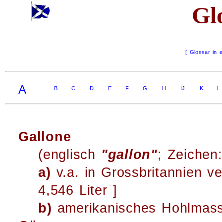
Gl
[ Glossar in 
A
B
C
D
E
F
G
H
IJ
K
L
Gallone
(englisch
"gallon"
; Zeichen
a)
v.a. in Grossbritannien v
4,546 Liter ]
b)
amerikanisches Hohlmass; 