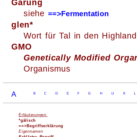
Gärung
siehe
==>Fermentation
glen*
Wort für Tal in den Highlan
GMO
Genetically Modified Orga
Organismus
A
B
C
D
E
F
G
H
IJ
K
L
Erläuterungen:
*gälisch
==>Begriffserklärung
Eigennamen
Erklärter Begriff