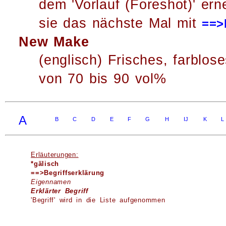
dem 'Vorlauf (Foreshot)' ern
sie das nächste Mal mit
==>
New Make
(englisch) Frisches, farblos
von 70 bis 90 vol%
A
B
C
D
E
F
G
H
IJ
K
L
Erläuterungen:
*gälisch
==>Begriffserklärung
Eigennamen
Erklärter Begriff
'Begriff' wird in die Liste aufgenommen