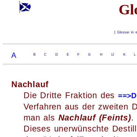
Gl
[ Glossar in 
A
B
C
D
E
F
G
H
IJ
K
L
Nachlauf
Die Dritte Fraktion des
==>De
Verfahren aus der zweiten D
man als
Nachlauf (Feints)
.
Dieses unerwünschte Destil