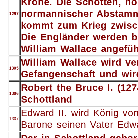
Krone. Die Schotten, n
normannischer Abstamm
1297
kommt zum Krieg zwisc
Die Engländer werden be
William Wallace angefü
William Wallace wird ver
1305
Gefangenschaft und wird
Robert the Bruce I. (12
1306
Schottland
Edward II. wird König v
1307
Barone seinen Vater Edwa