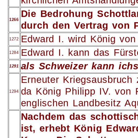
kirchlichen Amtshandlunge
Die Bedrohung Schottla
1266
durch den Vertrag von 
Edward I. wird König von
1272
Edward I. kann das Fürst
1284
als Schweizer kann ichs 
1291
Erneuter Kriegsausbruch 
da König Philipp IV. von 
1294
englischen Landbesitz Aq
Nachdem das schottisc
ist, erhebt König Edwar