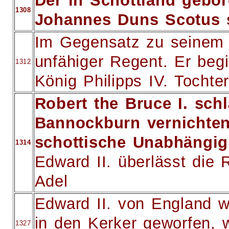
Der in Schottland gebo
1308
Johannes Duns Scotus s
Im Gegensatz zu seinem V
unfähiger Regent. Er beg
1312
König Philipps IV. Tochter
Robert the Bruce I. sch
Bannockburn vernichten
schottische Unabhängigk
1314
Edward II. überlässt die
Adel
Edward II. von England 
in den Kerker geworfen, w
1327