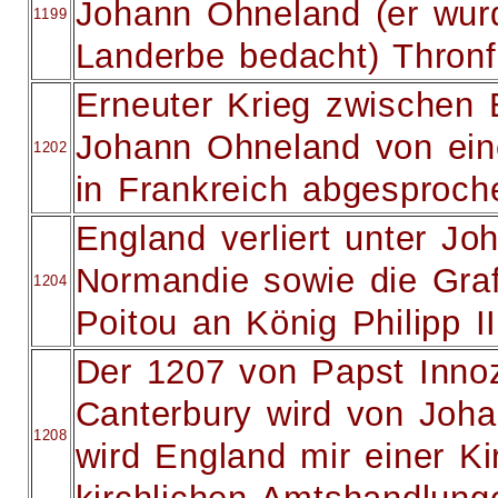
Johann Ohneland (er wurd
1199
Landerbe bedacht) Thronf
Erneuter Krieg zwischen 
Johann Ohneland von eine
1202
in Frankreich abgesproc
England verliert unter J
Normandie sowie die Graf
1204
Poitou an König Philipp I
Der 1207 von Papst Innoz
Canterbury wird von Joha
1208
wird England mir einer Ki