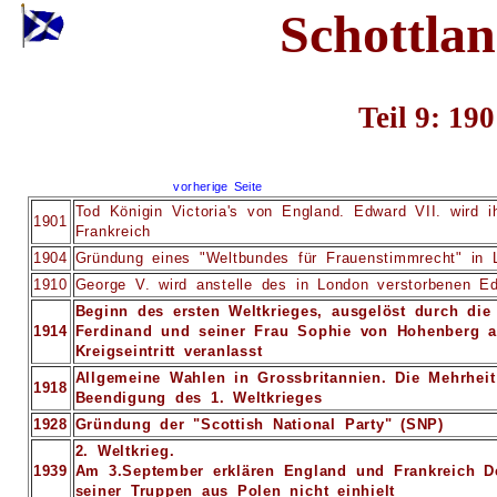
Schottlan
Teil 9: 19
vorherige Seite
Tod Königin Victoria's von England. Edward VII. wird
1901
Frankreich
1904
Gründung eines "Weltbundes für Frauenstimmrecht" in 
1910
George V. wird anstelle des in London verstorbenen E
Beginn des ersten Weltkrieges, ausgelöst durch di
1914
Ferdinand und seiner Frau Sophie von Hohenberg a
Kreigseintritt veranlasst
Allgemeine Wahlen in Grossbritannien. Die Mehrhei
1918
Beendigung des 1. Weltkrieges
1928
Gründung der "Scottish National Party" (SNP)
2. Weltkrieg.
1939
Am 3.September erklären England und Frankreich D
seiner Truppen aus Polen nicht einhielt