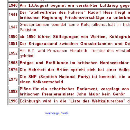
1940
Am 13.August beginnt ein verstärkter Luftkrieg geg
Der "Stellvertreter des Führers" Rudolf Hess fliegt
1941
britischen Regierung Friedensvorschläge zu unterbr
Grossbritannien beendet seine Kolonialherrschaft in In
1947
Pakistan
1950
ab 1950 führen Stillegungen von Werften, Kohlegrub
1951
Der Kriegszustand zwischen Grossbritannien und De
Am 6.2. wird Prinzessin Elisabeth, Tochter des verstor
1952
gekrönt
1968
Erdgas und Erdölfunde im britischen Nordseesektor
1975
Die Mehrheit der Briten spricht sich bei einer Vol
Die SNP (Scottish National Party) ist bestrebt, die
1979
einen Volksentscheid
Pläne für ein schottisches Parlament, vorgelegt vo
1992
britischen Premierminister John Major kein Gehör
1996
Edinburgh wird in die "Liste des Weltkulturerbes
vorherige Seite