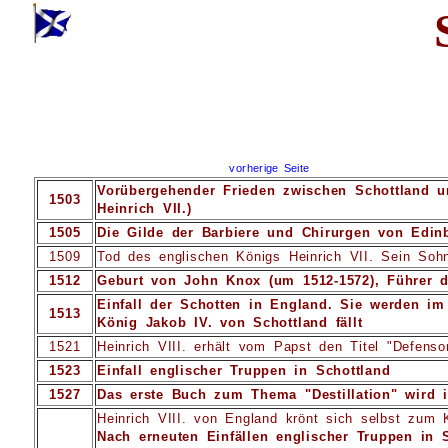
vorherige Seite
Vorübergehender Frieden zwischen Schottland u
1503
Heinrich VII.)
1505
Die Gilde der Barbiere und Chirurgen von Edinb
1509
Tod des englischen Königs Heinrich VII. Sein Sohn
1512
Geburt von John Knox (um 1512-1572), Führer d
Einfall der Schotten in England. Sie werden im
1513
König Jakob IV. von Schottland fällt
1521
Heinrich VIII. erhält vom Papst den Titel "Defenso
1523
Einfall englischer Truppen in Schottland
1527
Das erste Buch zum Thema "Destillation" wird i
Heinrich VIII. von England krönt sich selbst zum K
Nach erneuten Einfällen englischer Truppen in 