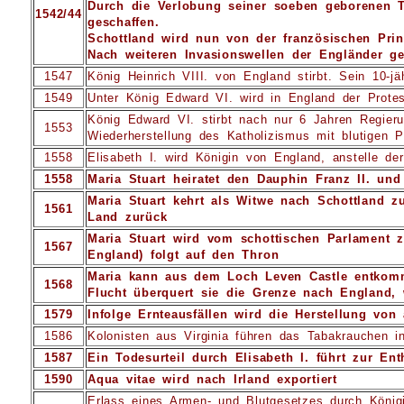
Durch die Verlobung seiner soeben geborenen To
1542/44
geschaffen.
Schottland wird nun von der französischen Prin
Nach weiteren Invasionswellen der Engländer 
1547
König Heinrich VIII. von England stirbt. Sein 10-j
1549
Unter König Edward VI. wird in England der Protes
König Edward VI. stirbt nach nur 6 Jahren Regieru
1553
Wiederherstellung des Katholizismus mit blutigen P
1558
Elisabeth I. wird Königin von England, anstelle de
1558
Maria Stuart heiratet den Dauphin Franz II. und
Maria Stuart kehrt als Witwe nach Schottland 
1561
Land zurück
Maria Stuart wird vom schottischen Parlament 
1567
England) folgt auf den Thron
Maria kann aus dem Loch Leven Castle entkomme
1568
Flucht überquert sie die Grenze nach England, w
1579
Infolge Ernteausfällen wird die Herstellung von
1586
Kolonisten aus Virginia führen das Tabakrauchen i
1587
Ein Todesurteil durch Elisabeth I. führt zur E
1590
Aqua vitae wird nach Irland exportiert
Erlass eines Armen- und Blutgesetzes durch Königi