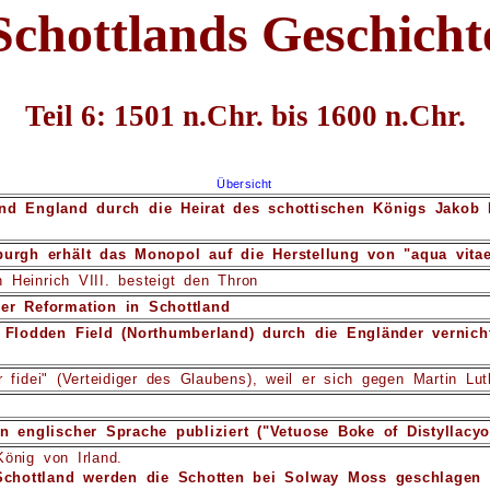
Schottlands Geschicht
Teil 6: 1501 n.Chr. bis 1600 n.Chr.
Übersicht
nd England durch die Heirat des schottischen Königs Jakob 
urgh erhält das Monopol auf die Herstellung von "aqua vita
 Heinrich VIII. besteigt den Thron
er Reformation in Schottland
 Flodden Field (Northumberland) durch die Engländer vernich
r fidei" (Verteidiger des Glaubens), weil er sich gegen Martin Lu
n englischer Sprache publiziert ("Vetuose Boke of Distyllac
önig von Irland.
Schottland werden die Schotten bei Solway Moss geschlagen u