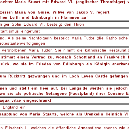
chter Maria Stuart mit Edward VI. (englischer Thronfolger) w
zessin Maria von Guise, Witwe von Jakob V. regiert.
gehen Leith und Edinburgh in Flammen auf
ähriger Sohn Edward VI. besteigt den Thron
tantismus eingeführt
ng. Als seine Nachfolgerin besteigt Maria Tudor (die Katholische
rotestantenverfolgungen
r verstorbenen Maria Tudor. Sie nimmt die katholische Restaurati
 stimmt einem Vertrag zu, wonach Schottland an Frankreich fa
zurück, wo sie im Frieden von Edinburgh als Königin anerkan
zum Rücktritt gezwungen und im Loch Leven Castle gefangen 
n und stellt ein Heer auf. Bei Langside werden sie jedoch 
o sie als politische Gefangene (Faustpfand) ihrer Cousine El
 aqua vitae eingeschränkt
n England ein
nthauptung von Maria Stuarts, welche als Urenkelin Heinrich 
n Elisabeth I., welches die öffentliche Armenpflege ebenso wie e