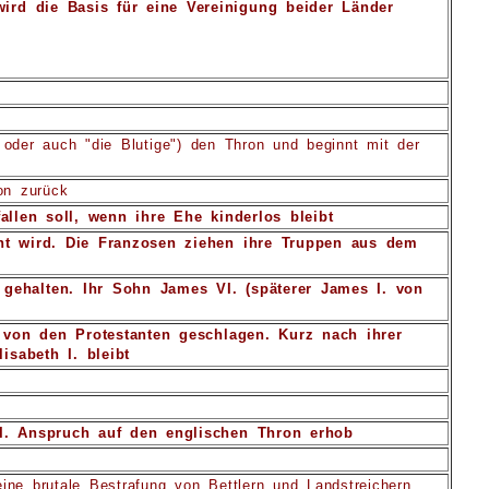
ird die Basis für eine Vereinigung beider Länder
 oder auch "die Blutige") den Thron und beginnt mit der
on zurück
llen soll, wenn ihre Ehe kinderlos bleibt
nt wird. Die Franzosen ziehen ihre Truppen aus dem
gehalten. Ihr Sohn James VI. (späterer James I. von
von den Protestanten geschlagen. Kurz nach ihrer
isabeth I. bleibt
VII. Anspruch auf den englischen Thron erhob
ine brutale Bestrafung von Bettlern und Landstreichern