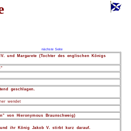
e
nächste Seite
IV. und Margarete (Tochter des englischen Königs
e"
tend geschlagen.
ther wendet
yon" von Hieronymous Braunschweig)
nd ihr König Jakob V. stirbt kurz darauf.