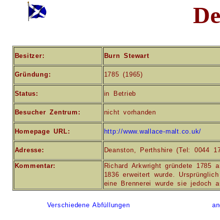
De
Besitzer:
Burn Stewart
Gründung:
1785 (1965)
Status:
in Betrieb
Besucher Zentrum:
nicht vorhanden
Homepage URL:
http://www.wallace-malt.co.uk/
Adresse:
Deanston, Perthshire (Tel: 0044 1
Kommentar:
Richard Arkwright gründete 1785 
1836 erweitert wurde. Ursprüngli
eine Brennerei wurde sie jedoch a
Verschiedene Abfüllungen
an