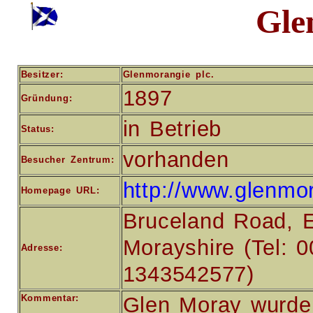
Gle
Besitzer:
Glenmorangie plc.
1897
Gründung:
in Betrieb
Status:
vorhanden
Besucher Zentrum:
http://www.glenmo
Homepage URL:
Bruceland Road, E
Morayshire (Tel: 
Adresse:
1343542577)
Kommentar:
Glen Moray wurde 