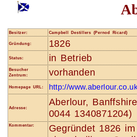
Ab
Besitzer:
Campbell Destillers (Pernod Ricard)
1826
Gründung:
in Betrieb
Status:
vorhanden
Besucher
Zentrum:
http://www.aberlour.co.uk
Homepage URL:
Aberlour, Banffshire
Adresse:
0044 1340871204)
Kommentar:
Gegründet 1826 im 